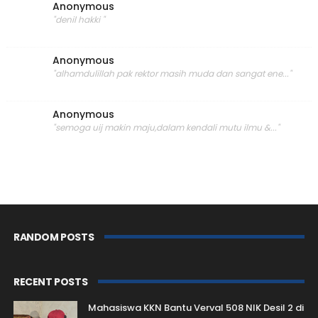
Anonymous
"denil hakki "
Anonymous
"alhamdulillah pak rektor masih muda dan sangat ene..."
Anonymous
"semoga uij makin maju,dalam kendali mutu ilmu &..."
RANDOM POSTS
RECENT POSTS
Mahasiswa KKN Bantu Verval 508 NIK Desil 2 di