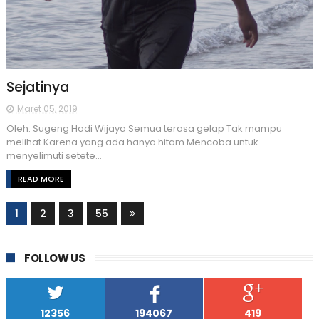
Sejatinya
Maret 05, 2019
Oleh: Sugeng Hadi Wijaya Semua terasa gelap Tak mampu
melihat Karena yang ada hanya hitam Mencoba untuk
menyelimuti setete...
READ MORE
1
2
3
55
FOLLOW US
12356
194067
419