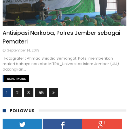
Antisipasi Narkoba, Polres Jember sebagai
Pemateri
September 14, 2019
Fotografer : Ahmad Shiddiq Semangat: Polisi memberikan
materi bahaya narkoba MITRA_Universitas Islam Jember (UIJ)
datangkan...
READ MORE
1
2
3
55
FOLLOW US