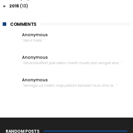
2016
(13)
►
COMMENTS
Anonymous
"denil hakki "
Anonymous
"alhamdulillah pak rektor masih muda dan sangat ene..."
Anonymous
"semoga uij makin maju,dalam kendali mutu ilmu &..."
RANDOM POSTS