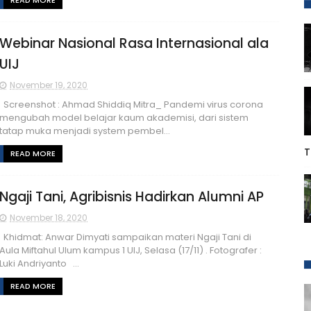
READ MORE
Webinar Nasional Rasa Internasional ala
UIJ
November 19, 2020
Screenshot : Ahmad Shiddiq Mitra_ Pandemi virus corona
mengubah model belajar kaum akademisi, dari sistem
tatap muka menjadi system pembel...
T
READ MORE
Ngaji Tani, Agribisnis Hadirkan Alumni AP
November 18, 2020
Khidmat: Anwar Dimyati sampaikan materi Ngaji Tani di
Aula Miftahul Ulum kampus 1 UIJ, Selasa (17/11) . Fotografer :
Luki Andriyanto ...
READ MORE