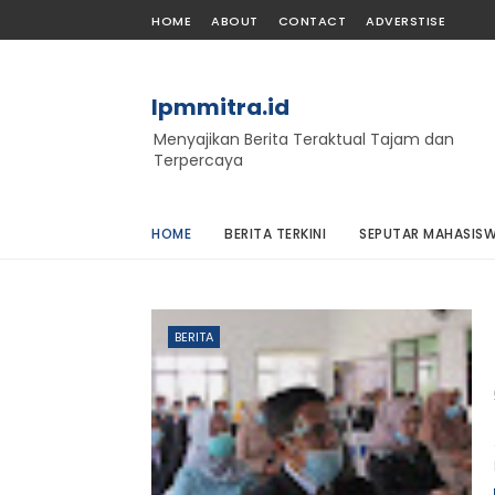
HOME
ABOUT
CONTACT
ADVERSTISE
lpmmitra.id
Menyajikan Berita Teraktual Tajam dan
Terpercaya
HOME
BERITA TERKINI
SEPUTAR MAHASIS
BERITA