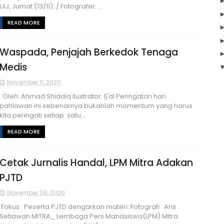
UIJ, Jumat (13/11). / Fotografer: ...
READ MORE
Waspada, Penjajah Berkedok Tenaga
Medis
November 11, 2020
Oleh: Ahmad Shiddiq Ilustrator: Ij'al Peringatan hari
pahlawan ini sebenarnya bukanlah momentum yang harus
kita peringati setiap satu...
READ MORE
Cetak Jurnalis Handal, LPM Mitra Adakan
PJTD
November 06, 2020
Fokus : Peserta PJTD dengarkan materi. Fotografi : Aris
Setiawan MITRA_ Lembaga Pers Mahasiswa(LPM) Mitra