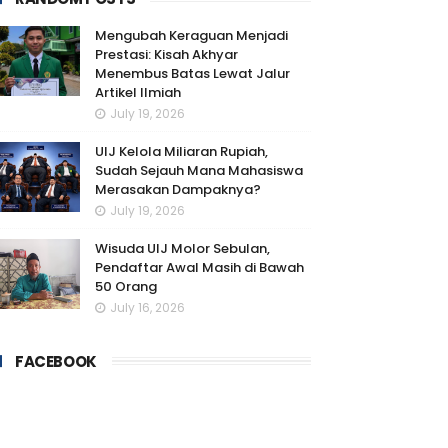
Mengubah Keraguan Menjadi
Prestasi: Kisah Akhyar
Menembus Batas Lewat Jalur
Artikel Ilmiah
July 19, 2026
UIJ Kelola Miliaran Rupiah,
Sudah Sejauh Mana Mahasiswa
Merasakan Dampaknya?
July 19, 2026
Wisuda UIJ Molor Sebulan,
Pendaftar Awal Masih di Bawah
50 Orang
July 16, 2026
FACEBOOK