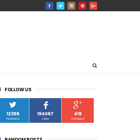
FOLLOW US
12356
194067
419
Followers
Likes
Followers
RANDOM POSTS