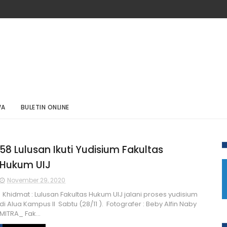
WA
BULETIN ONLINE
58 Lulusan Ikuti Yudisium Fakultas
Hukum UIJ
November 29, 2020
Khidmat : Lulusan Fakultas Hukum UIJ jalani proses yudisium
di Alua Kampus II Sabtu (28/11 ). Fotografer : Beby Alfin Naby
MITRA_ Fak...