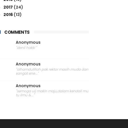
2017
(24)
►
2016
(13)
►
COMMENTS
Anonymous
"denil hakki "
Anonymous
"alhamdulillah pak rektor masih muda dan
sangat ene..."
Anonymous
"semoga uij makin maju,dalam kendali mu
tu ilmu &..."