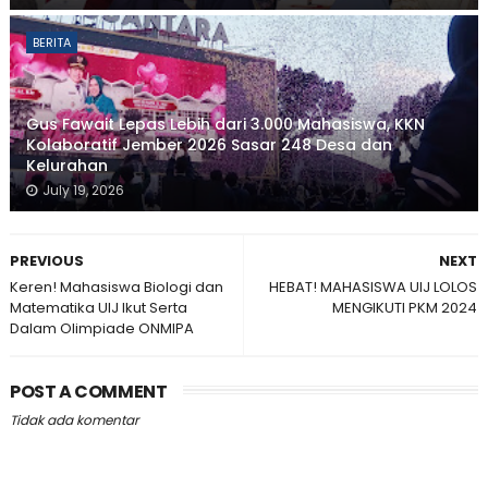
BERITA
Gus Fawait Lepas Lebih dari 3.000 Mahasiswa, KKN
Kolaboratif Jember 2026 Sasar 248 Desa dan
Kelurahan
July 19, 2026
PREVIOUS
NEXT
Keren! Mahasiswa Biologi dan
HEBAT! MAHASISWA UIJ LOLOS
Matematika UIJ Ikut Serta
MENGIKUTI PKM 2024
Dalam Olimpiade ONMIPA
POST A COMMENT
Tidak ada komentar