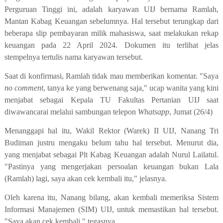
Perguruan Tinggi ini, adalah karyawan UIJ bernama Ramlah,
Mantan Kabag Keuangan sebelumnya. Hal tersebut terungkap dari
beberapa slip pembayaran milik mahasiswa, saat melakukan rekap
keuangan pada 22 April 2024. Dokumen itu terlihat jelas
stempelnya tertulis nama karyawan tersebut.
Saat di konfirmasi, Ramlah tidak mau memberikan komentar. "Saya
no comment
, tanya ke yang berwenang saja," ucap wanita yang kini
menjabat sebagai Kepala TU Fakultas Pertanian UIJ saat
diwawancarai melalui sambungan telepon
Whatsapp
, Jumat (26/4)
Menanggapi hal itu, Wakil Rektor (Warek) II UIJ, Nanang Tri
Budiman justru mengaku belum tahu hal tersebut. Menurut dia,
yang menjabat sebagai Plt Kabag Keuangan adalah Nurul Lailatul.
"Pastinya yang mengerjakan persoalan keuangan bukan Lala
(Ramlah) lagi, saya akan cek kembali itu," jelasnya.
Oleh karena itu, Nanang bilang, akan kembali memeriksa Sistem
Informasi Manajemen (SIM) UIJ, untuk memastikan hal tersebut.
"Saya akan cek kembali," tegasnya.