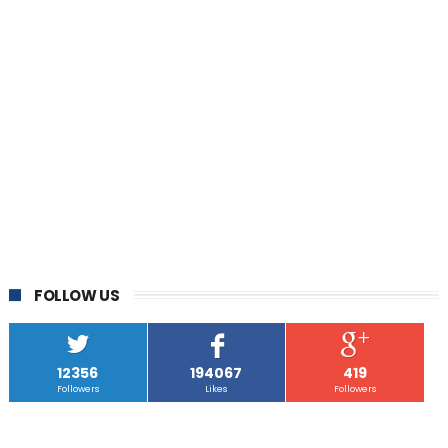
FOLLOW US
12356
194067
419
Followers
Likes
Followers