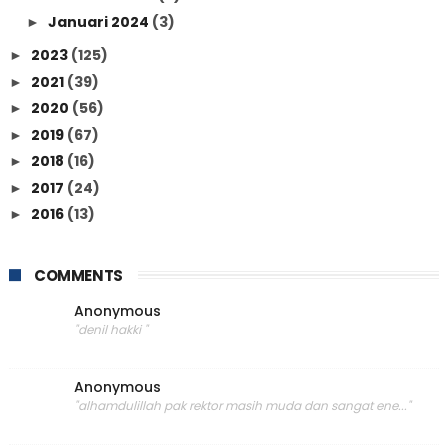
Januari 2024
(3)
►
2023
(125)
►
2021
(39)
►
2020
(56)
►
2019
(67)
►
2018
(16)
►
2017
(24)
►
2016
(13)
►
COMMENTS
Anonymous
"denil hakki "
Anonymous
"alhamdulillah pak rektor masih muda dan sangat ene..."