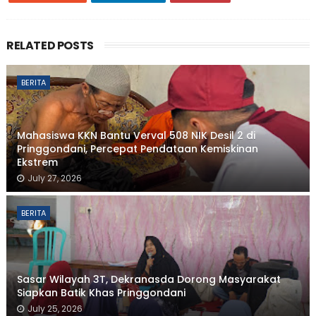
RELATED POSTS
BERITA
Mahasiswa KKN Bantu Verval 508 NIK Desil 2 di
Pringgondani, Percepat Pendataan Kemiskinan
Ekstrem
July 27, 2026
BERITA
Sasar Wilayah 3T, Dekranasda Dorong Masyarakat
Siapkan Batik Khas Pringgondani
July 25, 2026