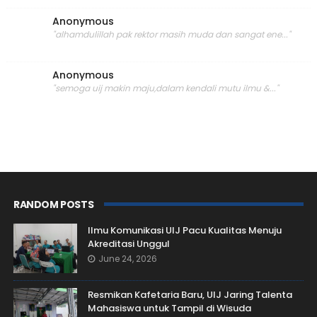
Anonymous
"alhamdulillah pak rektor masih muda dan sangat ene..."
Anonymous
"semoga uij makin maju,dalam kendali mutu ilmu &..."
RANDOM POSTS
Ilmu Komunikasi UIJ Pacu Kualitas Menuju
Akreditasi Unggul
June 24, 2026
Resmikan Kafetaria Baru, UIJ Jaring Talenta
Mahasiswa untuk Tampil di Wisuda