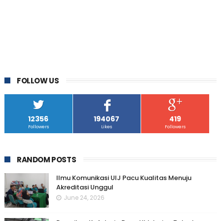
FOLLOW US
12356
194067
419
Followers
Likes
Followers
RANDOM POSTS
Ilmu Komunikasi UIJ Pacu Kualitas Menuju
Akreditasi Unggul
June 24, 2026