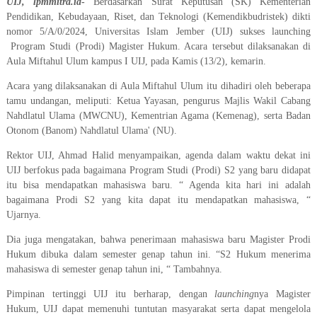
UIJ, lpmmitra.id
-
Berdasarkan Surat Keputusan (SK) Kementerian
Pendidikan, Kebudayaan, Riset, dan Teknologi (Kemendikbudristek) dikti
nomor 5/A/0/2024, Universitas Islam Jember (UIJ) sukses launching
Program Studi (Prodi) Magister Hukum. Acara tersebut dilaksanakan di
Aula Miftahul Ulum kampus I UIJ, pada Kamis (13/2), kemarin.
Acara yang dilaksanakan di Aula Miftahul Ulum itu dihadiri oleh beberapa
tamu undangan, meliputi: Ketua Yayasan, pengurus Majlis Wakil Cabang
Nahdlatul Ulama (MWCNU), Kementrian Agama (Kemenag), serta Badan
Otonom (Banom) Nahdlatul Ulama' (NU).
Rektor UIJ, Ahmad Halid menyampaikan, agenda dalam waktu dekat ini
UIJ berfokus pada bagaimana Program Studi (Prodi) S2 yang baru didapat
itu bisa mendapatkan mahasiswa baru. “ Agenda kita hari ini adalah
bagaimana Prodi S2 yang kita dapat itu mendapatkan mahasiswa, “
Ujarnya.
Dia juga mengatakan, bahwa penerimaan mahasiswa baru Magister Prodi
Hukum dibuka dalam semester genap tahun ini. “S2 Hukum menerima
mahasiswa di semester genap tahun ini, “ Tambahnya.
Pimpinan tertinggi UIJ itu berharap, dengan
launching
nya Magister
Hukum, UIJ dapat memenuhi tuntutan masyarakat serta dapat mengelola