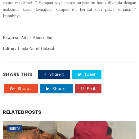
secara maksimal. “ Harapan saya, pasca sarjana itu harus dikelola dengan
maksimal karna kemajuan kampus itu berasal dari pasca sarjana, “
Imbuhnya.
Pewarta:
Athok Ainurridho
Editor:
Linda Nurul Hidayah
SHARE THIS
Share it
Tweet
Share it
Share it
Pin it
RELATED POSTS
BERITA