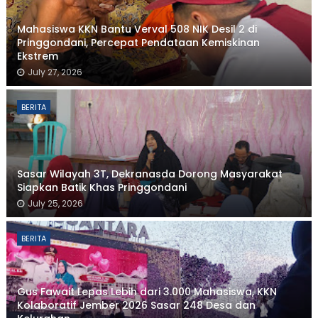
Mahasiswa KKN Bantu Verval 508 NIK Desil 2 di
Pringgondani, Percepat Pendataan Kemiskinan
Ekstrem
July 27, 2026
BERITA
Sasar Wilayah 3T, Dekranasda Dorong Masyarakat
Siapkan Batik Khas Pringgondani
July 25, 2026
BERITA
Gus Fawait Lepas Lebih dari 3.000 Mahasiswa, KKN
Kolaboratif Jember 2026 Sasar 248 Desa dan