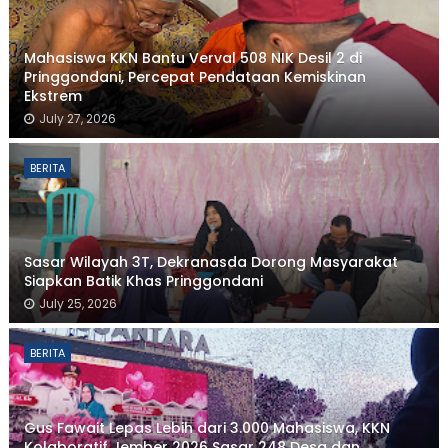
Mahasiswa KKN Bantu Verval 508 NIK Desil 2 di
Pringgondani, Percepat Pendataan Kemiskinan
Ekstrem
July 27, 2026
BERITA
Sasar Wilayah 3T, Dekranasda Dorong Masyarakat
Siapkan Batik Khas Pringgondani
July 25, 2026
BERITA
Gus Fawait Lepas Lebih dari 3.000 Mahasiswa, KKN
Kolaboratif Jember 2026 Sasar 248 Desa dan