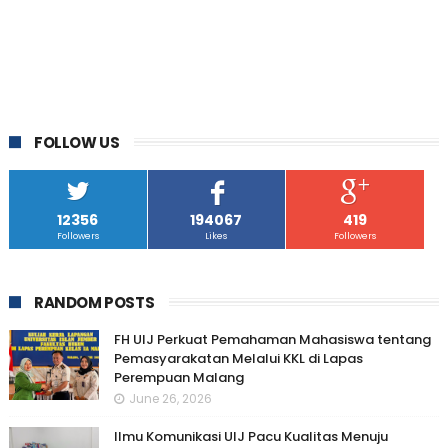
FOLLOW US
12356
194067
419
Followers
Likes
Followers
RANDOM POSTS
FH UIJ Perkuat Pemahaman Mahasiswa tentang
Pemasyarakatan Melalui KKL di Lapas
Perempuan Malang
June 26, 2026
Ilmu Komunikasi UIJ Pacu Kualitas Menuju