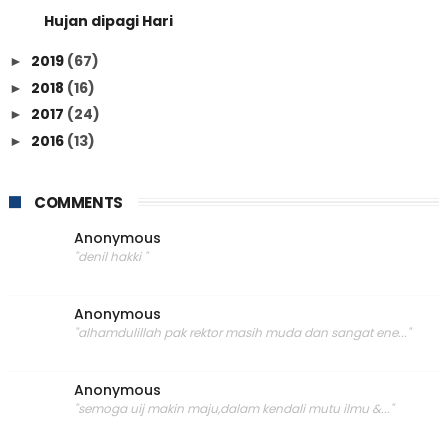
Hujan dipagi Hari
2019
(67)
►
2018
(16)
►
2017
(24)
►
2016
(13)
►
COMMENTS
Anonymous
"denil hakki "
Anonymous
"alhamdulillah pak rektor masih muda dan sangat ene..."
Anonymous
"semoga uij makin maju,dalam kendali mutu ilmu &..."