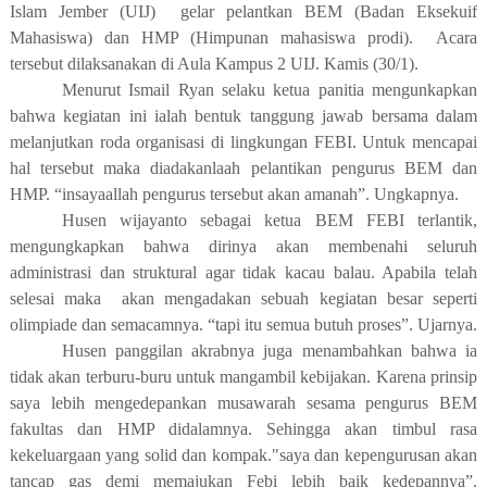
Islam Jember (UIJ)
gelar pelantkan BEM (Badan Eksekuif
Mahasiswa) dan HMP (Himpunan mahasiswa prodi).
Acara
tersebut dilaksanakan di Aula Kampus 2 UIJ. Kamis (30/1).
Menurut Ismail Ryan selaku ketua panitia mengunkapkan
bahwa kegiatan ini ialah bentuk tanggung jawab bersama dalam
melanjutkan roda organisasi di lingkungan FEBI. Untuk mencapai
hal tersebut maka diadakanlaah pelantikan pengurus BEM dan
HMP. “insayaallah pengurus tersebut akan amanah”. Ungkapnya.
Husen wijayanto sebagai ketua BEM FEBI terlantik,
mengungkapkan bahwa dirinya akan membenahi seluruh
administrasi dan struktural agar tidak kacau balau. Apabila telah
selesai maka akan mengadakan sebuah kegiatan besar seperti
olimpiade dan semacamnya. “tapi itu semua butuh proses”. Ujarnya.
Husen panggilan akrabnya juga menambahkan bahwa ia
tidak akan terburu-buru untuk mangambil kebijakan. Karena prinsip
saya lebih mengedepankan musawarah sesama pengurus BEM
fakultas dan HMP didalamnya. Sehingga akan timbul rasa
kekeluargaan yang solid dan kompak."saya dan kepengurusan akan
tancap gas demi memajukan Febi lebih baik kedepannya”.