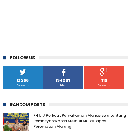
FOLLOW US
12356
194067
419
Followers
Likes
Followers
RANDOM POSTS
FH UIJ Perkuat Pemahaman Mahasiswa tentang
Pemasyarakatan Melalui KKL di Lapas
Perempuan Malang