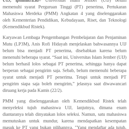
UIJ, lpmmitra.id–
Universitas Islam Jember (UIJ) belum
memenuhi syarat Perguruan Tinggi (PT) penerima, Pertukaran
Mahasiswa Merdeka (PMM) Angkatan 4 yang diselenggarakan
oleh Kementerian Pendidikan, Kebudayaan, Riset, dan Teknologi
(Kemendikbud Ristek).
Karyawan Lembaga Pengembangan Pembelajaran dan Penjaminan
Mutu (LP3M), Anis Rofi Hidayah menjelaskan bahwasannya UIJ
belum bisa menjadi PT penerima, disebabkan karena belum
menenuhi beberapa syarat. “Saat ini, Universitas Islam Jember (UIJ)
belum berhasil lolos sebagai PT penerima, sehingga hanya dapat
berperan sebagai pengirim saja. Sebab, belum memenuhi beberapa
syarat untuk menjadi PT penerima. Tetapi untuk menjadi PT
pengirim siapa saja boleh mengirim,” jelasnya saat diwawancari
diruang kerja pada Kamis (22/2).
PMM yang diselenggarakan oleh Kemendikbud Ristek telah
menyeleksi tujuh mahasiswa UIJ, lanjutnya, dimana enam
diantaranya telah dinyatakan lolos seleksi. Namun, satu mahasiswa
memutuskan untuk mundur, karena mendapatkan kesempatan
masuk ke PT yang bukan pilihannya. "Yang mendaftar ada tujuh,