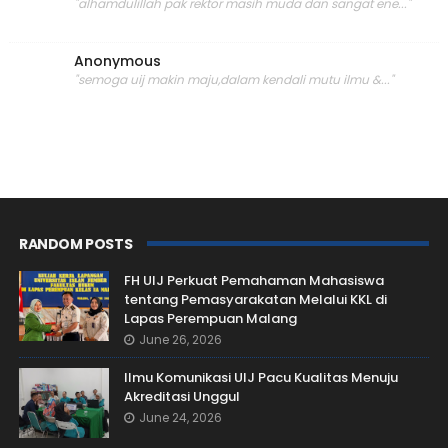
"alhamdulillah pak rektor masih muda dan sangat ene..."
Anonymous
"semoga uij makin maju,dalam kendali mutu ilmu &..."
RANDOM POSTS
FH UIJ Perkuat Pemahaman Mahasiswa
tentang Pemasyarakatan Melalui KKL di
Lapas Perempuan Malang
June 26, 2026
Ilmu Komunikasi UIJ Pacu Kualitas Menuju
Akreditasi Unggul
June 24, 2026