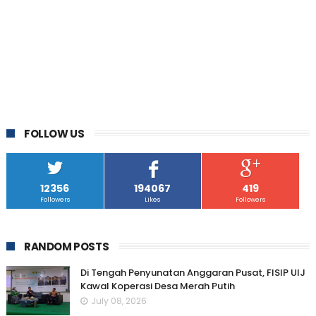
FOLLOW US
12356
194067
419
Followers
Likes
Followers
RANDOM POSTS
Di Tengah Penyunatan Anggaran Pusat, FISIP UIJ
Kawal Koperasi Desa Merah Putih
July 08, 2026