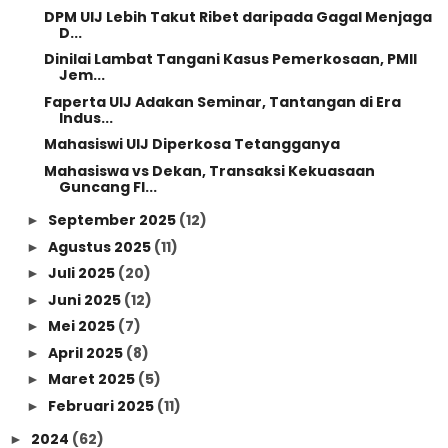
DPM UIJ Lebih Takut Ribet daripada Gagal Menjaga
D...
Dinilai Lambat Tangani Kasus Pemerkosaan, PMII
Jem...
Faperta UIJ Adakan Seminar, Tantangan di Era
Indus...
Mahasiswi UIJ Diperkosa Tetangganya
Mahasiswa vs Dekan, Transaksi Kekuasaan
Guncang FI...
September 2025
(12)
►
Agustus 2025
(11)
►
Juli 2025
(20)
►
Juni 2025
(12)
►
Mei 2025
(7)
►
April 2025
(8)
►
Maret 2025
(5)
►
Februari 2025
(11)
►
2024
(62)
►