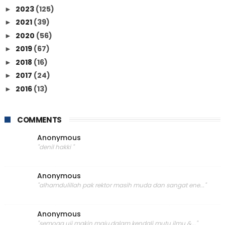
2023
(125)
►
2021
(39)
►
2020
(56)
►
2019
(67)
►
2018
(16)
►
2017
(24)
►
2016
(13)
►
COMMENTS
Anonymous
"denil hakki "
Anonymous
"alhamdulillah pak rektor masih muda dan sangat ene..."
Anonymous
"semoga uij makin maju,dalam kendali mutu ilmu &..."