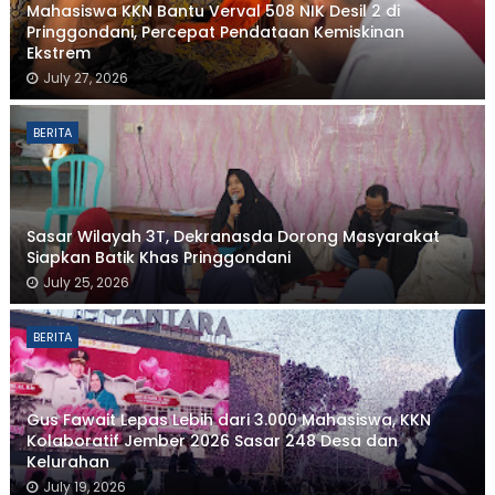
Mahasiswa KKN Bantu Verval 508 NIK Desil 2 di
Pringgondani, Percepat Pendataan Kemiskinan
Ekstrem
July 27, 2026
BERITA
Sasar Wilayah 3T, Dekranasda Dorong Masyarakat
Siapkan Batik Khas Pringgondani
July 25, 2026
BERITA
Gus Fawait Lepas Lebih dari 3.000 Mahasiswa, KKN
Kolaboratif Jember 2026 Sasar 248 Desa dan
Kelurahan
July 19, 2026