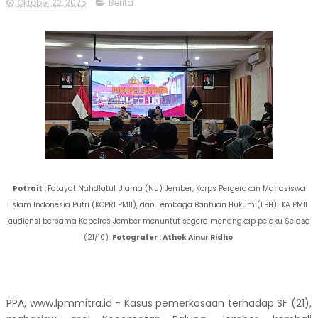
Oktober 22, 2025
Berita
Potrait :
Fatayat Nahdlatul Ulama (NU) Jember, Korps Pergerakan Mahasiswa
Islam Indonesia Putri (KOPRI PMII), dan Lembaga Bantuan Hukum (LBH) IKA PMII
audiensi bersama Kapolres Jember menuntut segera menangkap pelaku Selasa
(21/10).
Fotografer : Athok Ainur Ridho
PPA, www.lpmmitra.id - Kasus pemerkosaan terhadap SF (21),