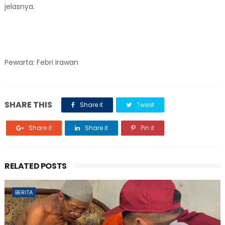
jelasnya.
Pewarta: Febri Irawan
SHARE THIS
Share it
Tweet
Share it
Share it
Pin it
RELATED POSTS
BERITA