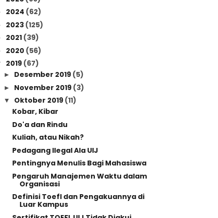
2024
(62)
►
2023
(125)
►
2021
(39)
►
2020
(56)
►
2019
(67)
▼
Desember 2019
(5)
►
November 2019
(3)
►
Oktober 2019
(11)
▼
Kobar, Kibar
Do'a dan Rindu
Kuliah, atau Nikah?
Pedagang Ilegal Ala UIJ
Pentingnya Menulis Bagi Mahasiswa
Pengaruh Manajemen Waktu dalam
Organisasi
Definisi Toefl dan Pengakuannya di
Luar Kampus
Sertifikat TOEFL UIJ Tidak Diakui