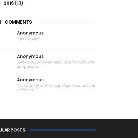
2016
(13)
►
COMMENTS
Anonymous
"denil hakki "
Anonymous
"alhamdulillah pak rektor masih muda dan
sangat ene..."
Anonymous
"semoga uij makin maju,dalam kendali mu
tu ilmu &..."
ULAR POSTS