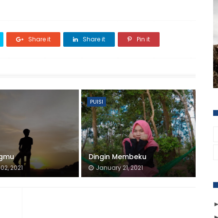
Share it
Share it
Pin it
PUISI
ngmu
Dingin Membeku
02, 2021
January 21, 2021