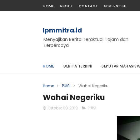
HOME
ABOUT
CONTACT
ADVERSTISE
lpmmitra.id
Menyajikan Berita Teraktual Tajam dan
Terpercaya
HOME
BERITA TERKINI
SEPUTAR MAHASIS
Home
>
PUISI
>
Wahai Negeriku
Wahai Negeriku
Oktober 08, 2019
PUISI