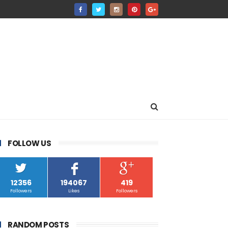
FOLLOW US
12356
194067
419
Followers
Likes
Followers
RANDOM POSTS