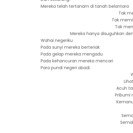
Mereka telah tertanam di tanah belantara
Tak mem
Tak memili
Tak memi
Mereka hanya disuguhkan den
Wahai negeriku
Pada sunyi mereka berteriak
Pada gelap mereka mengadu
Pada kehancuran mereka mencari
Para pundi negeri abadi.
W
Liha
Acuh ta
Pribumi
Kemanu
Semak
Semak