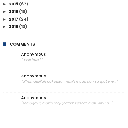
2019
(67)
►
2018
(16)
►
2017
(24)
►
2016
(13)
►
COMMENTS
Anonymous
"denil hakki "
Anonymous
"alhamdulillah pak rektor masih muda dan sangat ene..."
Anonymous
"semoga uij makin maju,dalam kendali mutu ilmu &..."