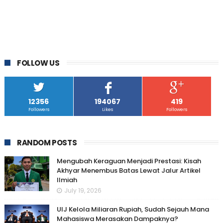
FOLLOW US
12356
194067
419
Followers
Likes
Followers
RANDOM POSTS
Mengubah Keraguan Menjadi Prestasi: Kisah
Akhyar Menembus Batas Lewat Jalur Artikel
Ilmiah
July 19, 2026
UIJ Kelola Miliaran Rupiah, Sudah Sejauh Mana
Mahasiswa Merasakan Dampaknya?