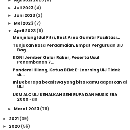
Agustus 2023
(8)
►
Juli 2023
(4)
►
Juni 2023
(2)
►
Mei 2023
(7)
►
April 2023
(6)
▼
Menjelang Idul Fitri, Rest Area Gumitir Fasilitasi...
Tunjukan Rasa Perdamaian, Empat Perguruan UIJ
Bag...
KONI Jember Gelar Raker, Peserta Usul
Penambahan 7...
Pandemi Hilang, Ketua BEM: E-Learning UIJ Tidak
di...
Ini Beberapa beasiswa yang bisa kamu dapatkan di
UIJ
UKM ALC UIJ KENALKAN SENI RUPA DAN MUSIK ERA
2000 -an
Maret 2023
(78)
►
2021
(39)
►
2020
(56)
►