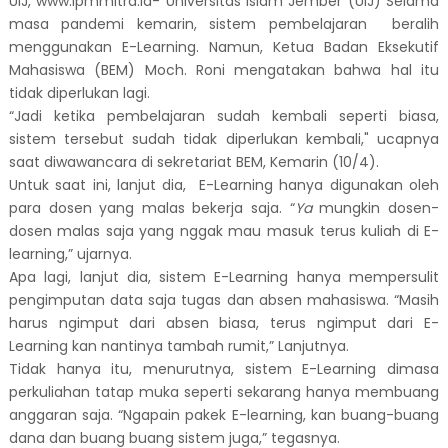
UIJ, www.lpmmitra.id- Universitas Islam Jember (UIJ) Selama
masa pandemi kemarin, sistem pembelajaran beralih
menggunakan E-Learning. Namun, Ketua Badan Eksekutif
Mahasiswa (BEM) Moch. Roni mengatakan bahwa hal itu
tidak diperlukan lagi.
“Jadi ketika pembelajaran sudah kembali seperti biasa,
sistem tersebut sudah tidak diperlukan kembali," ucapnya
saat diwawancara di sekretariat BEM, Kemarin (10/4).
Untuk saat ini, lanjut dia, E-Learning hanya digunakan oleh
para dosen yang malas bekerja saja. “
Ya
mungkin dosen-
dosen malas saja yang nggak mau masuk terus kuliah di E-
learning,” ujarnya.
Apa lagi, lanjut dia, sistem E-Learning hanya mempersulit
pengimputan data saja tugas dan absen mahasiswa. “Masih
harus ngimput dari absen biasa, terus ngimput dari E-
Learning kan nantinya tambah rumit,” Lanjutnya.
Tidak hanya itu, menurutnya, sistem E-Learning dimasa
perkuliahan tatap muka seperti sekarang hanya membuang
anggaran saja. “Ngapain pakek E-learning, kan buang-buang
dana dan buang buang sistem juga,” tegasnya.