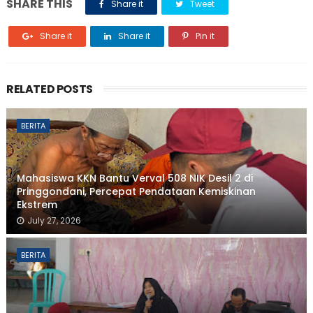
SHARE THIS
Share it
Tweet
Share it
Share it
Pin it
RELATED POSTS
BERITA
Mahasiswa KKN Bantu Verval 508 NIK Desil 2 di
Pringgondani, Percepat Pendataan Kemiskinan
Ekstrem
July 27, 2026
BERITA