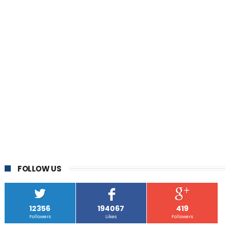
FOLLOW US
12356
194067
419
Followers
Likes
Followers