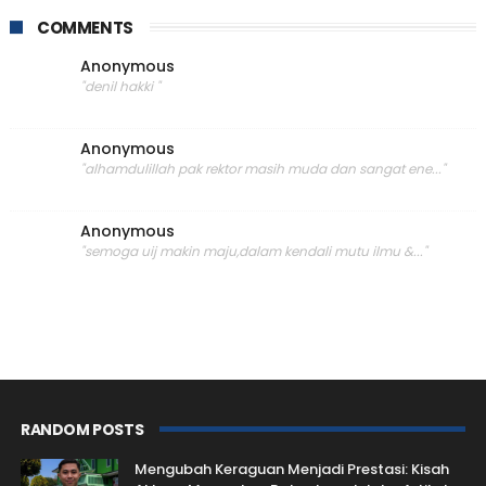
COMMENTS
Anonymous
"denil hakki "
Anonymous
"alhamdulillah pak rektor masih muda dan sangat ene..."
Anonymous
"semoga uij makin maju,dalam kendali mutu ilmu &..."
RANDOM POSTS
Mengubah Keraguan Menjadi Prestasi: Kisah