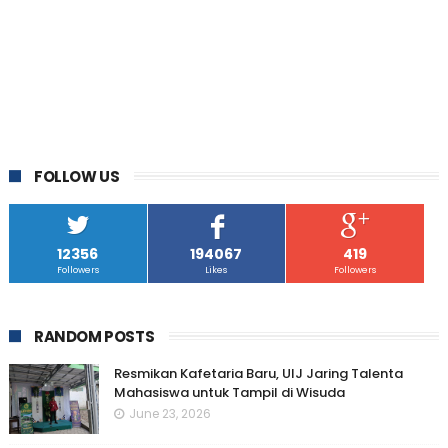
FOLLOW US
12356
194067
419
Followers
Likes
Followers
RANDOM POSTS
Resmikan Kafetaria Baru, UIJ Jaring Talenta
Mahasiswa untuk Tampil di Wisuda
June 23, 2026