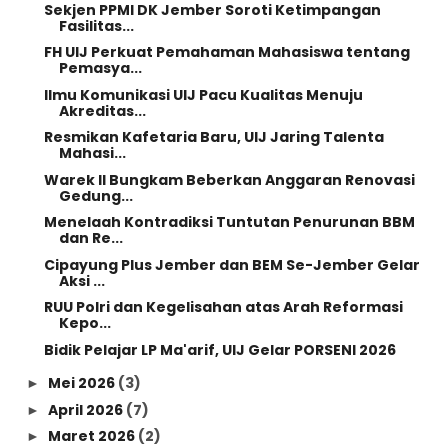
Sekjen PPMI DK Jember Soroti Ketimpangan
Fasilitas...
FH UIJ Perkuat Pemahaman Mahasiswa tentang
Pemasya...
Ilmu Komunikasi UIJ Pacu Kualitas Menuju
Akreditas...
Resmikan Kafetaria Baru, UIJ Jaring Talenta
Mahasi...
Warek II Bungkam Beberkan Anggaran Renovasi
Gedung...
Menelaah Kontradiksi Tuntutan Penurunan BBM
dan Re...
Cipayung Plus Jember dan BEM Se-Jember Gelar
Aksi ...
RUU Polri dan Kegelisahan atas Arah Reformasi
Kepo...
Bidik Pelajar LP Ma'arif, UIJ Gelar PORSENI 2026
Mei 2026
(3)
►
April 2026
(7)
►
Maret 2026
(2)
►