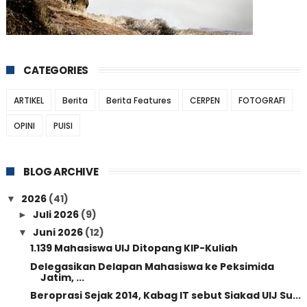
CATEGORIES
ARTIKEL
Berita
Berita Features
CERPEN
FOTOGRAFI
OPINI
PUISI
BLOG ARCHIVE
2026
(41)
▼
Juli 2026
(9)
►
Juni 2026
(12)
▼
1.139 Mahasiswa UIJ Ditopang KIP-Kuliah
Delegasikan Delapan Mahasiswa ke Peksimida
Jatim, ...
Beroprasi Sejak 2014, Kabag IT sebut Siakad UIJ Su...