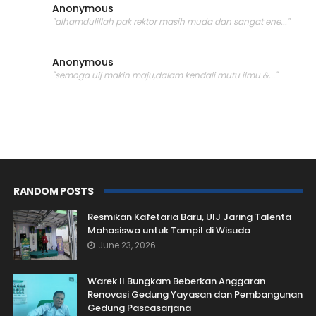
Anonymous
"alhamdulillah pak rektor masih muda dan sangat ene..."
Anonymous
"semoga uij makin maju,dalam kendali mutu ilmu &..."
RANDOM POSTS
Resmikan Kafetaria Baru, UIJ Jaring Talenta
Mahasiswa untuk Tampil di Wisuda
June 23, 2026
Warek II Bungkam Beberkan Anggaran
Renovasi Gedung Yayasan dan Pembangunan
Gedung Pascasarjana