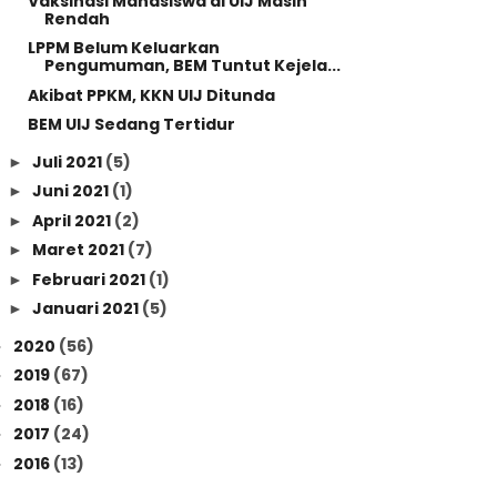
Vaksinasi Mahasiswa di UIJ Masih
Rendah
LPPM Belum Keluarkan
Pengumuman, BEM Tuntut Kejela...
Akibat PPKM, KKN UIJ Ditunda
BEM UIJ Sedang Tertidur
Juli 2021
(5)
►
Juni 2021
(1)
►
April 2021
(2)
►
Maret 2021
(7)
►
Februari 2021
(1)
►
Januari 2021
(5)
►
2020
(56)
►
2019
(67)
►
2018
(16)
►
2017
(24)
►
2016
(13)
►