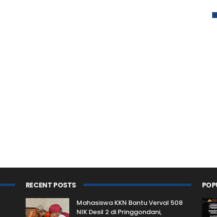
RECENT POSTS
POP
Mahasiswa KKN Bantu Verval 508
NIK Desil 2 di Pringgondani,