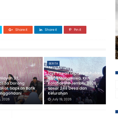
Share it
Share it
Pin it
BERITA
Gus Fawait Lepas Lebih dari
ilayah 3T,
3.000 Mahasiswa, KKN
asda Dorong
Kolaboratif Jember 2026
kat Siapkan Batik
Sasar 248 Desa dan
ringgondani
Kelurahan
5, 2026
July 19, 2026