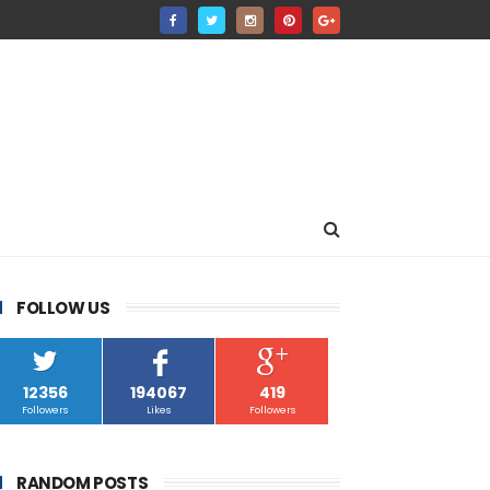
FOLLOW US
12356
194067
419
Followers
Likes
Followers
RANDOM POSTS