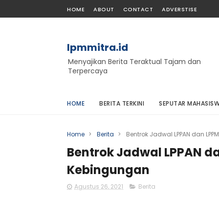
HOME
ABOUT
CONTACT
ADVERSTISE
lpmmitra.id
Menyajikan Berita Teraktual Tajam dan
Terpercaya
HOME
BERITA TERKINI
SEPUTAR MAHASIS
Home
>
Berita
>
Bentrok Jadwal LPPAN dan LP
Bentrok Jadwal LPPAN d
Kebingungan
Agustus 26, 2021
Berita