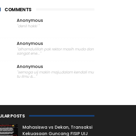
COMMENTS
Anonymous
"denil hakki "
Anonymous
"alhamdulillah pak rektor masih muda dan
sangat ene..."
Anonymous
"semoga uij makin maju,dalam kendali mu
tu ilmu &..."
ULAR POSTS
Mahasiswa vs Dekan, Transaksi
Kekuasaan Guncang FISIP UIJ