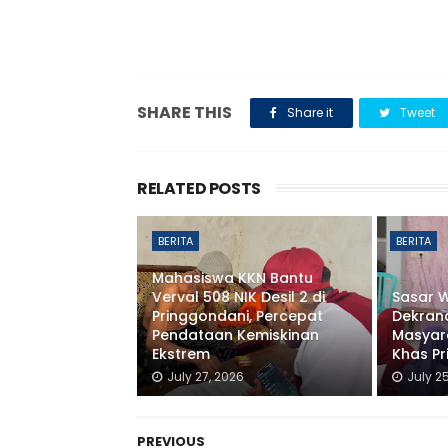
SHARE THIS
Share it
Tweet
RELATED POSTS
BERITA
BERITA
Mahasiswa KKN Bantu
Verval 508 NIK Desil 2 di
Sasar W
Pringgondani, Percepat
Dekran
Pendataan Kemiskinan
Masyara
Ekstrem
Khas P
July 27, 2026
July 2
PREVIOUS