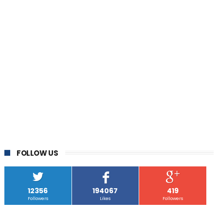
FOLLOW US
12356
194067
419
Followers
Likes
Followers