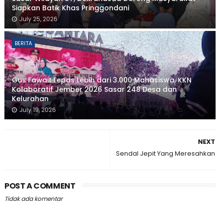
Siapkan Batik Khas Pringgondani
July 25, 2026
BERITA
Gus Fawait Lepas Lebih dari 3.000 Mahasiswa, KKN
Kolaboratif Jember 2026 Sasar 248 Desa dan
Kelurahan
July 19, 2026
NEXT
Sendal Jepit Yang Meresahkan
POST A COMMENT
Tidak ada komentar