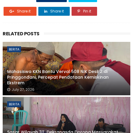
Share it
Share it
Pin it
RELATED POSTS
BERITA
Mahasiswa KKN Bantu Verval 508 NIK Desil 2 di
Pringgondani, Percepat Pendataan Kemiskinan
Ekstrem
July 27, 2026
BERITA
Sasar Wilayah 3T, Dekranasda Dorong Masyarakat