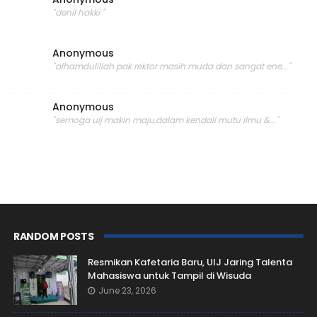
"denil hakki "
Anonymous
"alhamdulillah pak rektor masih muda dan sangat ene..."
Anonymous
"semoga uij makin maju,dalam kendali mutu ilmu &..."
RANDOM POSTS
Resmikan Kafetaria Baru, UIJ Jaring Talenta
Mahasiswa untuk Tampil di Wisuda
June 23, 2026