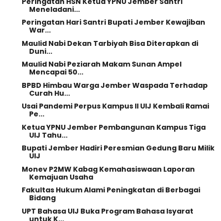
Peringatan HSN Ketua YPNU Jember Santri
Meneladani...
Peringatan Hari Santri Bupati Jember Kewajiban
War...
Maulid Nabi Dekan Tarbiyah Bisa Diterapkan di
Duni...
Maulid Nabi Peziarah Makam Sunan Ampel
Mencapai 50...
BPBD Himbau Warga Jember Waspada Terhadap
Curah Hu...
Usai Pandemi Perpus Kampus II UIJ Kembali Ramai
Pe...
Ketua YPNU Jember Pembangunan Kampus Tiga
UIJ Tahu...
Bupati Jember Hadiri Peresmian Gedung Baru Milik
UIJ
Monev P2MW Kabag Kemahasiswaan Laporan
Kemajuan Usaha
Fakultas Hukum Alami Peningkatan di Berbagai
Bidang
UPT Bahasa UIJ Buka Program Bahasa Isyarat
untuk K...