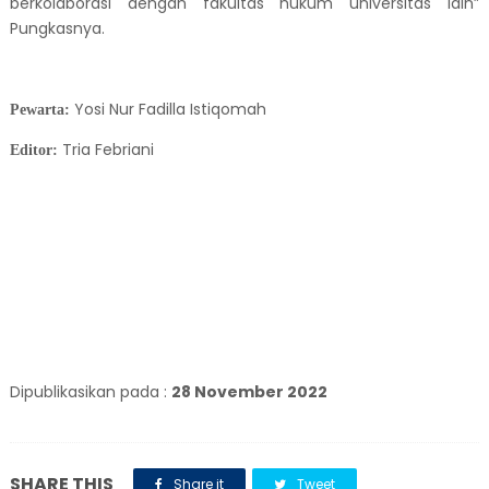
berkolaborasi dengan fakultas hukum universitas lain”
Pungkasnya.
Yosi Nur Fadilla Istiqomah
Pewarta:
Tria Febriani
Editor:
Dipublikasikan pada :
28 November 2022
SHARE THIS
Share it
Tweet