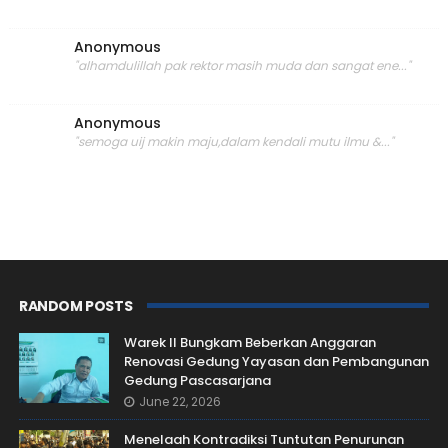
Anonymous
"alhamdulillah pak rektor masih muda dan sangat ene..."
Anonymous
"semoga uij makin maju,dalam kendali mutu ilmu &..."
RANDOM POSTS
Warek II Bungkam Beberkan Anggaran
Renovasi Gedung Yayasan dan Pembangunan
Gedung Pascasarjana
June 22, 2026
Menelaah Kontradiksi Tuntutan Penurunan