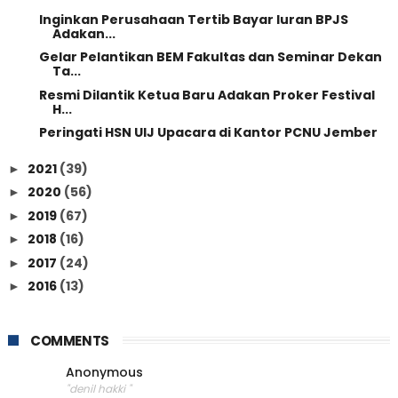
Inginkan Perusahaan Tertib Bayar Iuran BPJS
Adakan...
Gelar Pelantikan BEM Fakultas dan Seminar Dekan
Ta...
Resmi Dilantik Ketua Baru Adakan Proker Festival
H...
Peringati HSN UIJ Upacara di Kantor PCNU Jember
2021
(39)
►
2020
(56)
►
2019
(67)
►
2018
(16)
►
2017
(24)
►
2016
(13)
►
COMMENTS
Anonymous
"denil hakki "