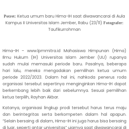
Ketua umum baru Hima-IH saat diwawancarai di Aula
Potret:
Kampus II Universitas Islam Jember, Rabu (23/11)
Fotografer:
Taufikurrohman
Hima-IH – www.lpmmitra.id Mahasiswa Himpunan (Hima)
Ilmu Hukum (IH) Universitas Islam Jember (UIJ) rupanya
sudah mulai memasuki periode baru. Pasalnya, beberapa
hari lalu, mereka mengadakan pemilihan ketua umum
periode 2022/2023. Dalam hal ini, nahkoda penerus roda
organisasi tersebut sepertinya menginginkan Hima-IH dapat
berkembang lebih baik dari sebelumnya. Sesuai pemilihan
ketua terpilih, Rayhan Akbar.
Katanya, organisasi lingkup prodi tersebut harus terus maju
dan berintegritas serta berkompeten dalam hal apapun.
“Selain bersaing di dalam, Hima-IH ini juga harus bisa bersaing
di luar, seperti antar universitas” ujarnya saat diwawancarai di