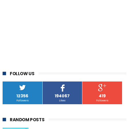
FOLLOW US
12356
194067
419
Followers
Likes
Followers
RANDOM POSTS