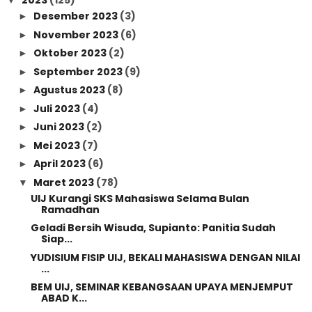
2023
(125)
▼
Desember 2023
(3)
►
November 2023
(6)
►
Oktober 2023
(2)
►
September 2023
(9)
►
Agustus 2023
(8)
►
Juli 2023
(4)
►
Juni 2023
(2)
►
Mei 2023
(7)
►
April 2023
(6)
►
Maret 2023
(78)
▼
UIJ Kurangi SKS Mahasiswa Selama Bulan
Ramadhan
Geladi Bersih Wisuda, Supianto: Panitia Sudah
Siap...
YUDISIUM FISIP UIJ, BEKALI MAHASISWA DENGAN NILAI
...
BEM UIJ, SEMINAR KEBANGSAAN UPAYA MENJEMPUT
ABAD K...